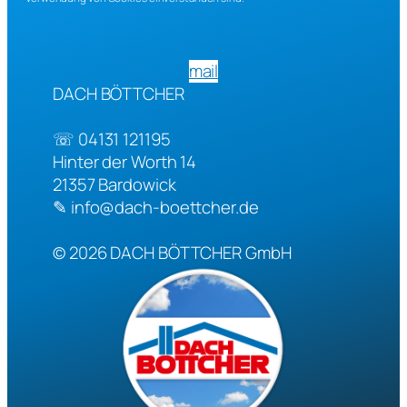
mail
DACH BÖTTCHER
☏
04131 121195
Hinter der Worth 14
21357
Bardowick
✎
info@dach-boettcher.de
© 2026
DACH BÖTTCHER GmbH