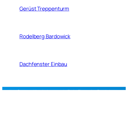
Gerüst Treppenturm
Rodelberg Bardowick
Dachfenster Einbau
Wenn Sie unsere Website benutzen, heißt das für uns, dass Sie mit der
Verwendung von Cookies einverstanden sind.
mail
DACH BÖTTCHER