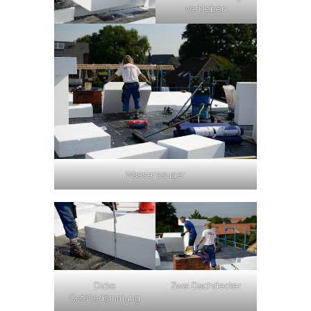
verkleben
Wassersauger
Dicke
Zwei Dachdecker
Gefälledämmung