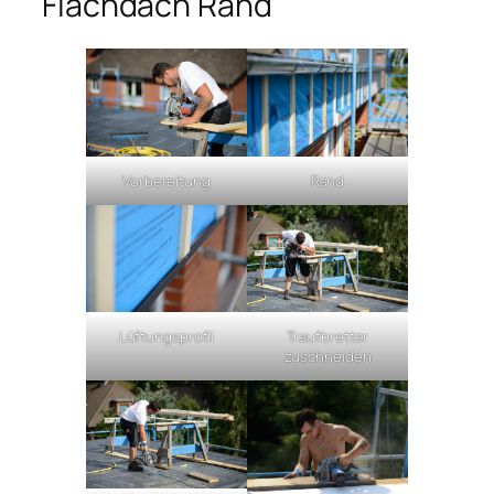
Flachdach Rand
Vorbereitung
Rand
Lüftungsprofil
Traufbretter
zuschneiden