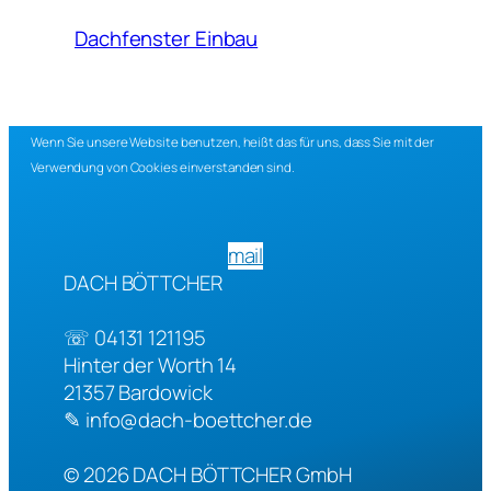
Dachfenster Einbau
Wenn Sie unsere Website benutzen, heißt das für uns, dass Sie mit der
Verwendung von Cookies einverstanden sind.
mail
DACH BÖTTCHER
☏
04131 121195
Hinter der Worth 14
21357
Bardowick
✎
info@dach-boettcher.de
© 2026
DACH BÖTTCHER GmbH