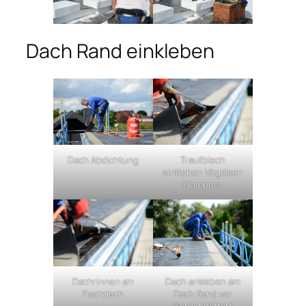
Dach Rand einkleben
Dach Abdichtung
Traufblech
einkleben Vögelsen
Klempner
Dachrinnen am
Dach ankleben am
Flachdach
Dach Rand vor
Gerüst Wittorf