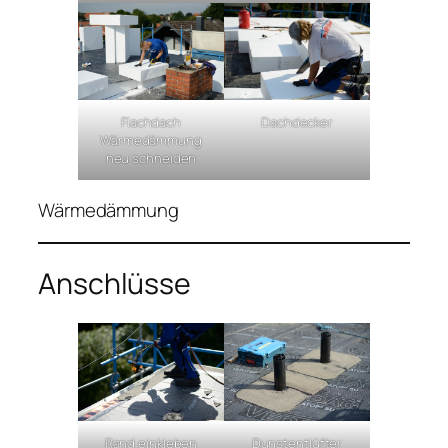
Flachdach
Dachdecker
Wärmedämmung
neu schneiden
Wärmedämmung
Anschlüsse
Rand einkleben
Dunstentlüfter