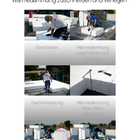
Dachdecker
Wärmedämmung
zuschneiden und
verlegen
Dacheindeckung
Wärmedämmung
Dicke 25cm
Polystyrol