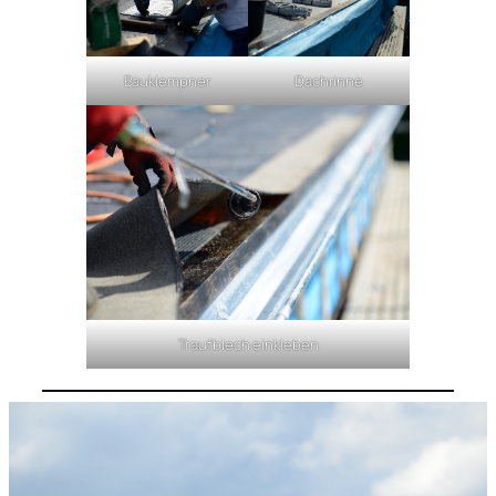
Bauklempner
Dachrinne
Traufblech einkleben