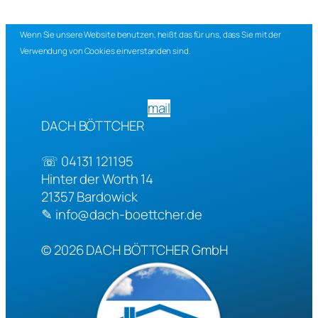
Wenn Sie unsere Website benutzen, heißt das für uns, dass Sie mit der
Verwendung von Cookies einverstanden sind.
mail
DACH BÖTTCHER
☏
04131 121195
Hinter der Worth 14
21357
Bardowick
✎
info@dach-boettcher.de
© 2026
DACH BÖTTCHER GmbH