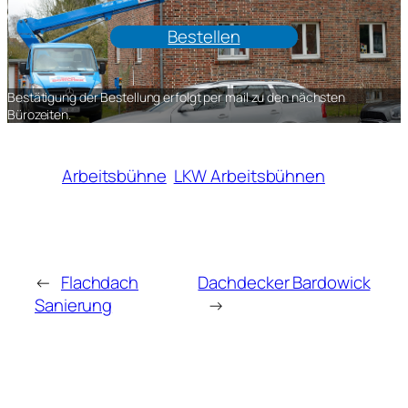
Bestellen
Bestätigung der Bestellung erfolgt per mail zu den nächsten
Bürozeiten.
Arbeitsbühne
LKW Arbeitsbühnen
←
Flachdach
Dachdecker Bardowick
Sanierung
→