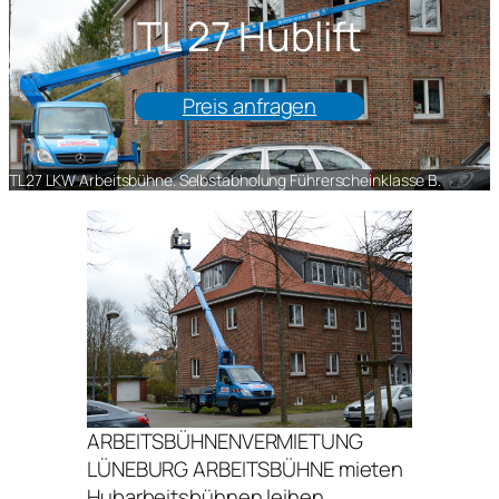
TL 27 Hublift
Preis anfragen
TL27 LKW Arbeitsbühne. Selbstabholung Führerscheinklasse B.
ARBEITSBÜHNENVERMIETUNG
LÜNEBURG ARBEITSBÜHNE mieten
Hubarbeitsbühnen leihen