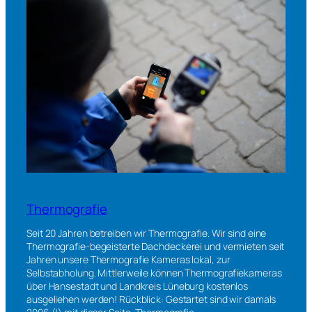
Thermografie
Seit 20 Jahren betreiben wir Thermografie. Wir sind eine
Thermografie-begeisterte Dachdeckerei und vermieten seit
Jahren unsere Thermografie Kameras lokal, zur
Selbstabholung. Mittlerweile können Thermografiekameras
über Hansestadt und Landkreis Lüneburg kostenlos
ausgeliehen werden! Rückblick: Gestartet sind wir damals