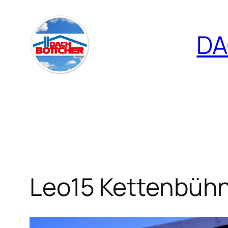
Zum
Inhalt
DA
springen
Leo15 Kettenbüh