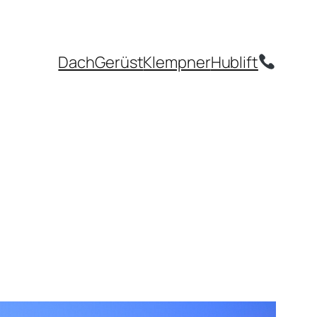
Dach
Gerüst
Klempner
Hublift