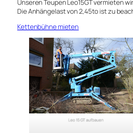
Unseren Teupen Leo15GT vermieten wi
Die Anhängelast von 2,45to ist zu beac
Kettenbühne mieten
Leo 15 GT aufbauen