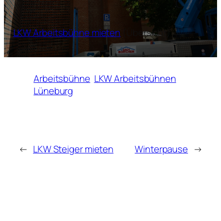
LKW Arbeitsbühne mieten
(Übersicht)
Arbeitsbühne
LKW Arbeitsbühnen
Lüneburg
←
LKW Steiger mieten
Winterpause
→